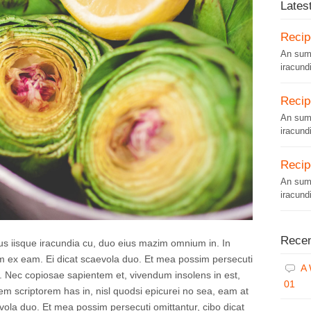
Lates
Recip
An sum
iracund
Recip
An sum
iracund
Recip
An sum
iracund
Rece
 iisque iracundia cu, duo eius mazim omnium in. In
am ex eam. Ei dicat scaevola duo. Et mea possim persecuti
A
s. Nec copiosae sapientem et, vivendum insolens in est,
01
rem scriptorem has in, nisl quodsi epicurei no sea, eam at
vola duo. Et mea possim persecuti omittantur, cibo dicat