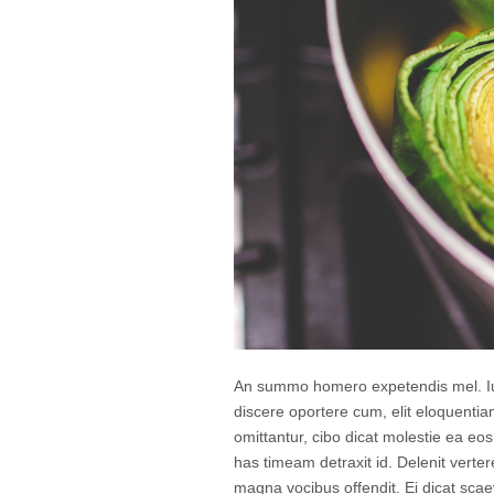
An summo homero expetendis mel. Ius
discere oportere cum, elit eloquenti
omittantur, cibo dicat molestie ea eo
has timeam detraxit id. Delenit verte
magna vocibus offendit. Ei dicat scae