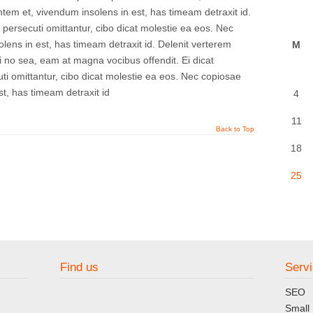
tem et, vivendum insolens in est, has timeam detraxit id.
persecuti omittantur, cibo dicat molestie ea eos. Nec
ens in est, has timeam detraxit id. Delenit verterem
M
ei no sea, eam at magna vocibus offendit. Ei dicat
i omittantur, cibo dicat molestie ea eos. Nec copiosae
t, has timeam detraxit id
4
11
Back to Top
18
25
Find us
Serv
SEO
Small