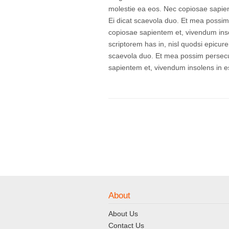
molestie ea eos. Nec copiosae sapien
Ei dicat scaevola duo. Et mea possim 
copiosae sapientem et, vivendum insol
scriptorem has in, nisl quodsi epicur
scaevola duo. Et mea possim persecut
sapientem et, vivendum insolens in es
About
About Us
Contact Us