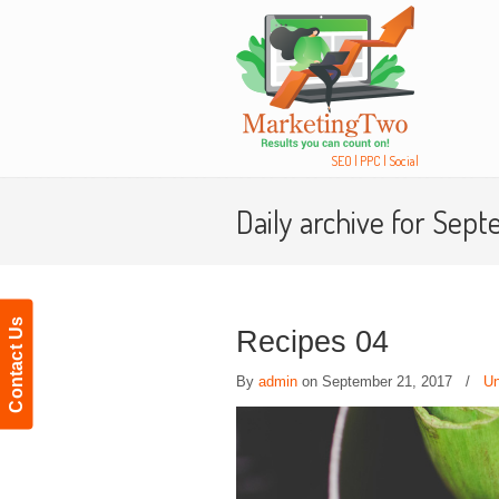
Navigation
SEO | PPC | Social
Daily archive for Sept
Contact Us
Recipes 04
By
admin
on September 21, 2017
/
Un