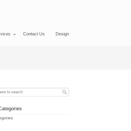
vices
Contact Us
Design
Categories
egories